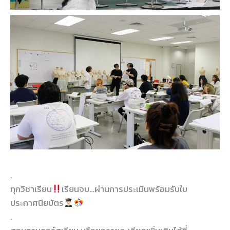
.
ทุกวิชาเรียน
เรียนจบ…ผ่านการประเมินพร้อมรับใบ
ประกาศนียบัตร
.