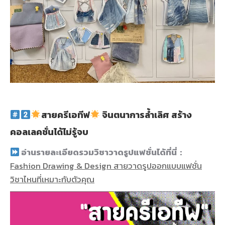
สายครีเอทีฟ
จินตนาการล้ำเลิศ สร้าง
คอลเลคชั่นได้ไม่รู้จบ
อ่านรายละเอียดรวมวิชาวาดรูปแฟชั่นได้ที่นี่ :
Fashion Drawing & Design สายวาดรูปออกแบบแฟชั่น
วิชาไหนที่เหมาะกับตัวคุณ