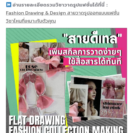
อ่านรายละเอียดรวมวิชาวาดรูปแฟชั่นได้ที่นี่ :
Fashion Drawing & Design สายวาดรูปออกแบบแฟชั่น
วิชาไหนที่เหมาะกับตัวคุณ