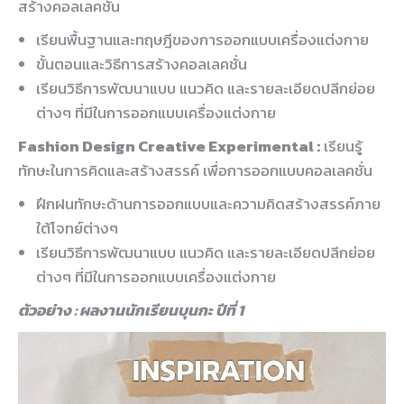
สร้างคอลเลคชั่น
เรียน​พื้น​ฐาน​และ​ทฤษฎี​ของ​การ​ออกแบบ​เครื่อง​แต่ง​กาย
ขั้น​ตอน​และ​วิธี​การ​สร้าง​คอ​ลเลคชั่น
เรียน​วิธี​การ​พัฒนา​แบบ​ แนว​คิด​ และ​ราย​ละเอียด​ปลีก​ย่อย​
ต่างๆ​ ที่​มี​ใน​การ​ออกแบบเครื่อง​แต่ง​กาย
Fashion Design Creative Experimental :
เรียนรู้
ทักษะในการคิดและสร้างสรรค์ เพื่อการออกแบบคอลเลคชั่น
ฝึกฝน​ทักษะ​ด้าน​การ​ออกแบบ​และ​ความ​คิด​สร้างสรรค์​ภาย​
ใต้​โจทย์ต่างๆ
เรียน​วิธี​การ​พัฒนา​แบบ​ แนว​คิด​ และ​ราย​ละเอียด​ปลีก​ย่อย​
ต่างๆ​ ที่​มี​ใน​การ​ออกแบบเครื่อง​แต่ง​กาย
ตัวอย่าง : ผลงานนักเรียนบุนกะ ปีที่ 1