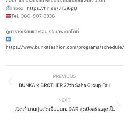
สอบถามคอร์สเรียน หรือขอรายละเอียดเพิ่มเติมได้ที่
Inbox :
https://lin.ee/JT3i6pQ
Tel. 080-907-3338
.
ดูตารางเรียนและรอบเรียนอัพเดทได้ที่
https://www.bunkafashion.com/programs/schedule/
Post
PREVIOUS
navigation
Previous
BUNKA x BROTHER 27th Saha Group Fair
post:
NEXT
Next
เปิดตำนานหุ่นตัดเย็บบุนกะ 9AR สุดปังสรีระสุดเป๊ะ
post: