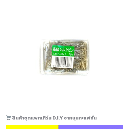
สินค้าชุดแพทเทิร์น D.I.Y จากบุนกะแฟชั่น