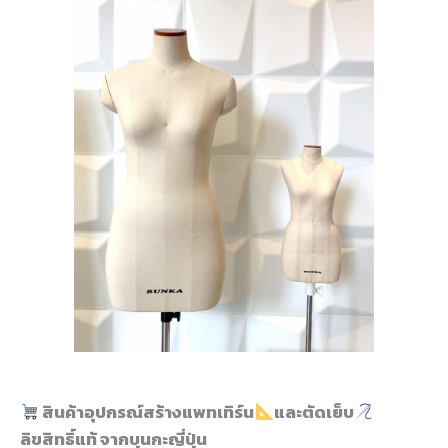
สินค้าอุปกรณ์สร้างแพทเทิร์น
และตัดเย็บ
ลิขสิทธิ์แท้ จากบุนกะญี่ปุ่น