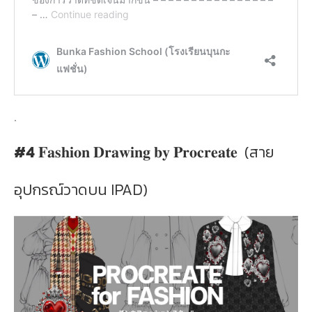
.
#4
𝐅𝐚𝐬𝐡𝐢𝐨𝐧 𝐃𝐫𝐚𝐰𝐢𝐧𝐠 𝐛𝐲 𝐏𝐫𝐨𝐜𝐫𝐞𝐚𝐭𝐞 (สาย
อุปกรณ์วาดบน IPAD)