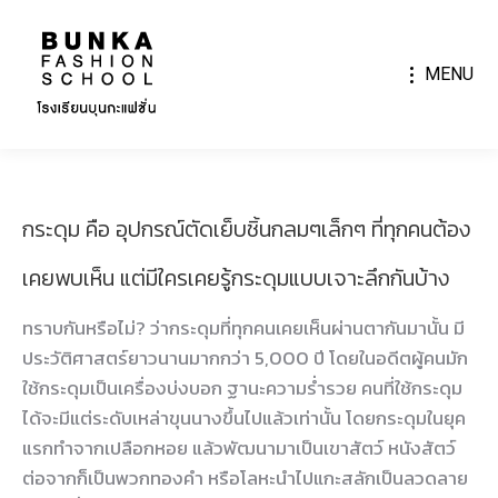
MENU
กระดุม คือ อุปกรณ์ตัดเย็บชิ้นกลมๆเล็กๆ ที่ทุกคนต้อง
เคยพบเห็น แต่มีใครเคยรู้กระดุมแบบเจาะลึกกันบ้าง
ทราบกันหรือไม่? ว่ากระดุมที่ทุกคนเคยเห็นผ่านตากันมานั้น มี
ประวัติศาสตร์ยาวนานมากกว่า 5,000 ปี โดยในอดีตผู้คนมัก
ใช้กระดุมเป็นเครื่องบ่งบอก ฐานะความร่ำรวย คนที่ใช้กระดุม
ได้จะมีแต่ระดับเหล่าขุนนางขึ้นไปแล้วเท่านั้น โดยกระดุมในยุค
แรกทำจากเปลือกหอย แล้วพัฒนามาเป็นเขาสัตว์ หนังสัตว์
ต่อจากก็เป็นพวกทองคำ หรือโลหะนำไปแกะสลักเป็นลวดลาย