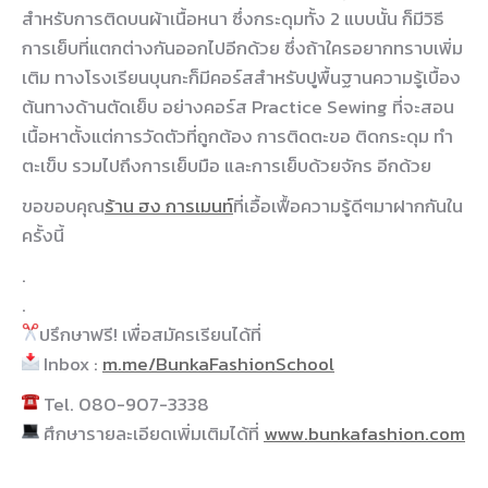
สำหรับการติดบนผ้าเนื้อหนา ซึ่งกระดุมทั้ง 2 แบบนั้น ก็มีวิธี
การเย็บที่แตกต่างกันออกไปอีกด้วย ซึ่งถ้าใครอยากทราบเพิ่ม
เติม ทางโรงเรียนบุนกะก็มีคอร์สสำหรับปูพื้นฐานความรู้เบื้อง
ต้นทางด้านตัดเย็บ อย่างคอร์ส Practice Sewing ที่จะสอน
เนื้อหาตั้งแต่การวัดตัวที่ถูกต้อง การติดตะขอ ติดกระดุม ทำ
ตะเข็บ รวมไปถึงการเย็บมือ และการเย็บด้วยจักร อีกด้วย
ขอขอบคุณ
ร้าน ฮง การเมนท์
ที่เอื้อเฟื้อความรู้ดีๆมาฝากกันใน
ครั้งนี้
.
.
ปรึกษาฟรี! เพื่อสมัครเรียนได้ที่
Inbox :
m.me/BunkaFashionSchool
Tel. 080-907-3338
ศึกษารายละเอียดเพิ่มเติมได้ที่
www.bunkafashion.com