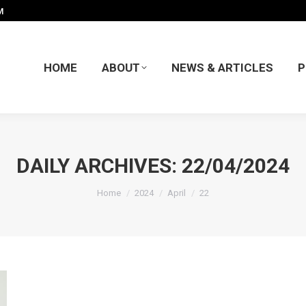
M
HOME
ABOUT
NEWS & ARTICLES
P
HOME
ABOUT
NEWS & ARTICLES
P
DAILY ARCHIVES:
22/04/2024
You are here:
Home
2024
April
22