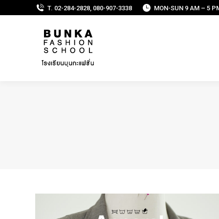
T. 02-284-2828, 080-907-3338
MON-SUN 9 AM – 5 P