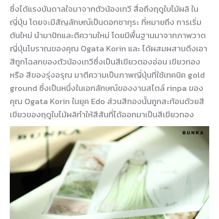
ซึ่งได้แรงบันดาลใจมาจากตัวน้องเทวี สื่อถึงฤดูใบไม้ผลิ ใน
ญี่ปุ่น โดยจะมีสัญลักษณ์เป็นดอกซากุระ ที่หมายถึง การเริ่ม
ต้นใหม่ นำมาปักและตีความใหม่ โดยมีพื้นฐานมาจากภาพวาด
ญี่ปุ่นโบราณของคุณ Ogata Korin และ ได้ผสมผสานดึงเอา
สีถูกโฉลกของตัวน้องเทวีซึ่งเป็นสีเขียวตองอ่อน เขียวทอง
หรือ สีของรุ่งอรุณ มาตีความเป็นภาพญี่ปุ่นที่ใช้เทคนิค gold
ground ซึ่งเป็นหนึ่งในเอกลักษณ์ของงานสไตล์ rinpa ของ
คุณ Ogata Korin ในยุค Edo ส่วนสีทองนั้นถูกสะท้อนด้วยสี
เขียวของฤดูใบไม้ผลิทำให้สีสันที่ได้ออกมาเป็นสีเขียวทอง