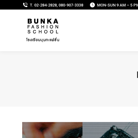
T. 02-284-2828, 080-907-3338
MON-SUN 9 AM – 5 P