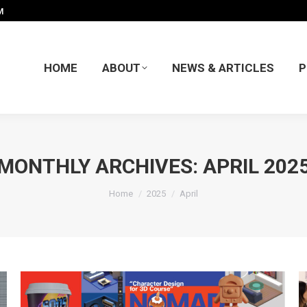
M
HOME
ABOUT
NEWS & ARTICLES
P
HOME
ABOUT
NEWS & ARTICLES
P
MONTHLY ARCHIVES:
APRIL 202
You are here:
Home
2025
April